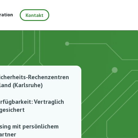
ration
Kontakt
icherheits-Rechenzentren
land (Karlsruhe)
rfügbarkeit: Vertraglich
gesichert
sing mit persönlichem
artner