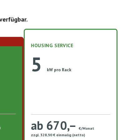
verfügbar.
HOUSING SERVICE
5
kW pro Rack
ab 670,–
t
€/Monat
zzgl. 328,90 € einmalig (netto)​