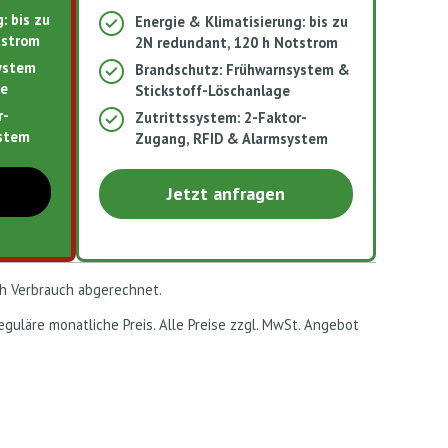
: bis zu
Energie & Klimatisierung: bis zu
strom​
2N redundant, 120 h Notstrom​
ystem
Brandschutz: Frühwarnsystem &
ge
Stickstoff-Löschanlage
r-
Zutrittssystem: 2-Faktor-
ystem
Zugang, RFID & Alarmsystem
Jetzt anfragen
ch Verbrauch abgerechnet.
eguläre monatliche Preis. Alle Preise zzgl. MwSt. Angebot