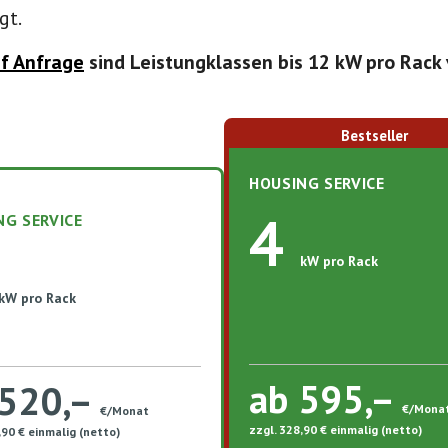
gt.
f Anfrage
sind Leistungklassen bis 12 kW pro Rack 
Bestseller
HOUSING SERVICE
4
NG SERVICE
kW pro Rack
kW pro Rack
ab 595,–
 520,–
€/Mona
€/Monat
zzgl. 328,90 € einmalig (netto)​
,90 € einmalig (netto)