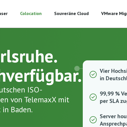
aser
Colocation
Souveräne Cloud
VMware Mig
rlsruhe.
hverfügbar.
Vier Hochs
in Deutsch
eutschen ISO-
99,99 % Ve
eben von TelemaxX mit
per SLA zu
 in Baden.
Server hou
Ansprechp