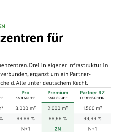
EN
zentren für
enzentren. Drei in eigener Infrastruktur in
 verbunden, ergänzt um ein Partner-
heid. Alle unter deutschem Recht.
Pro
Premium
Partner RZ
HE
KARLSRUHE
KARLSRUHE
LÜDENSCHEID
m²
3.000 m²
2.000 m²
1.500 m²
 %
99,99 %
99,99 %
99,99 %
N+1
2N
N+1