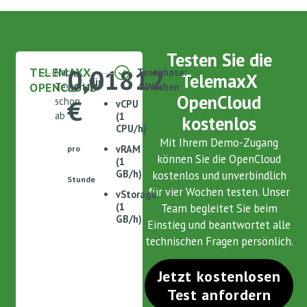
Testen Sie die
0,01812
TELEMAXX
Nach
Testphase:
TelemaxX
für:
OPENCLOUD
Testphase
4 Wochen
OpenCloud
€
schon
vCPU
ab
(1
kostenlos
CPU/h)
Mit Ihrem Demo-Zugang
vRAM
pro
können Sie die OpenCloud
(1
GB/h)
kostenlos und unverbindlich
Stunde
für vier Wochen testen. Unser
vStorage
(1
Team begleitet Sie beim
GB/h)
Einstieg und beantwortet alle
technischen Fragen persönlich.
Jetzt kostenlosen
Test anfordern