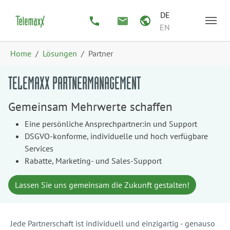
Zum Hauptinhalt springen
Skip to page footer
DE
EN
Sie sind hier:
Home
Lösungen
Partner
TELEMAXX PARTNERMANAGEMENT
Gemeinsam Mehrwerte schaffen
Eine persönliche Ansprechpartner:in und Support
DSGVO-konforme, individuelle und hoch verfügbare
Services
Rabatte, Marketing- und Sales-Support
Lassen Sie uns gemeinsam die Zukunft gestalten!
Jede Partnerschaft ist individuell und einzigartig - genauso