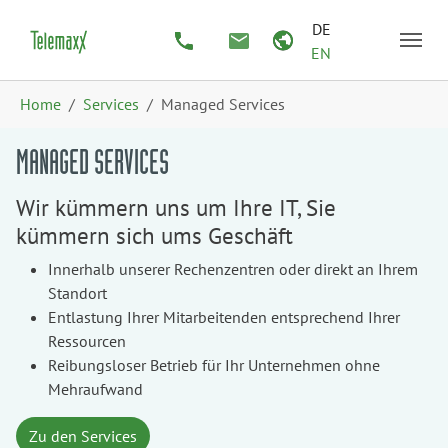
Zum Hauptinhalt springen
Skip to page footer
DE
EN
Sie sind hier:
Home
Services
Managed Services
MANAGED SERVICES
Wir kümmern uns um Ihre IT, Sie
kümmern sich ums Geschäft
Innerhalb unserer Rechenzentren oder direkt an Ihrem
Standort
Entlastung Ihrer Mitarbeitenden entsprechend Ihrer
Ressourcen
Reibungsloser Betrieb für Ihr Unternehmen ohne
Mehraufwand
Zu den Services