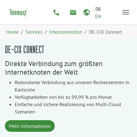
Zum Hauptinhalt springen
Skip to page footer
DE
EN
Sie sind hier:
Home
Services
Interconnection
DE-CIX Connect
DE-CIX CONNECT
Direkte Verbindung zum größten
Internetknoten der Welt
Redundante Verbindung aus unseren Rechenzentren in
Karlsruhe
Verfügbarkeiten von bis zu 99,99 % pro Monat
Einfache und sichere Realisierung von Multi-Cloud
Szenarien
Mehr Informationen