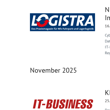
N
I
16
Cyb
Da
IT
Re
November 2025
K
25
Deu