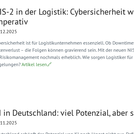
IS-2 in der Logistik: Cybersicherheit 
mperativ
.12.2025
ersicherheit ist für Logistikunternehmen essenziell. Ob Downtimes
tenverlust – die Folgen können gravierend sein. Mit der neuen NI
-Risikomanagement nochmals erheblich. Wie sorgen Logistiker 
gelungen?
Artikel lesen🔗
I in Deutschland: viel Potenzial, aber
.11.2025
tschland schöpft das Potenzial von KI noch längst nicht aus. Dafür