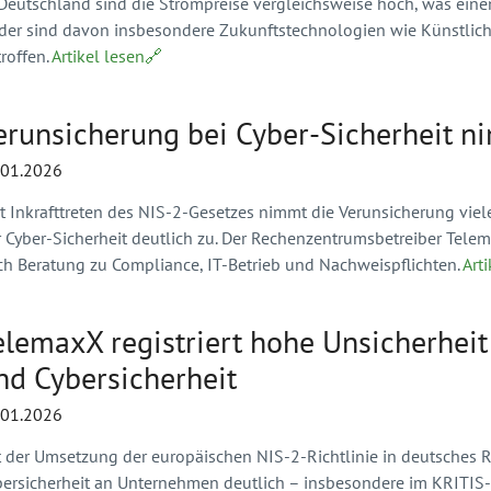
Deutschland sind die Strompreise vergleichsweise hoch, was einen
ider sind davon insbesondere Zukunftstechnologien wie Künstliche
roffen.
Artikel lesen🔗
erunsicherung bei Cyber-Sicherheit n
.01.2026
it Inkrafttreten des NIS-2-Gesetzes nimmt die Verunsicherung vie
r Cyber-Sicherheit deutlich zu. Der Rechenzentrumsbetreiber Tele
ch Beratung zu Compliance, IT-Betrieb und Nachweispflichten.
Art
elemaxX registriert hohe Unsicherheit
nd Cybersicherheit
.01.2026
t der Umsetzung der europäischen NIS-2-Richtlinie in deutsches R
bersicherheit an Unternehmen deutlich – insbesondere im KRITIS