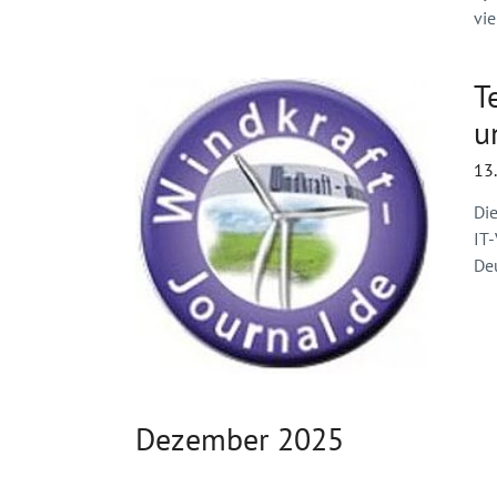
vi
T
u
13
Di
IT
De
Dezember 2025