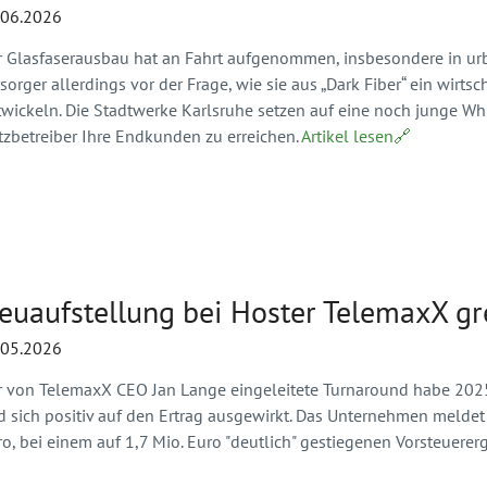
.06.2026
r Glasfaserausbau hat an Fahrt aufgenommen, insbesondere in 
sorger allerdings vor der Frage, wie sie aus „Dark Fiber“ ein wirt
twickeln. Die Stadtwerke Karlsruhe setzen auf eine noch junge Wh
tzbetreiber Ihre Endkunden zu erreichen.
Artikel lesen🔗
euaufstellung bei Hoster TelemaxX gre
.05.2026
r von TelemaxX CEO Jan Lange eingeleitete Turnaround habe 2025 
d sich positiv auf den Ertrag ausgewirkt. Das Unternehmen meldet
o, bei einem auf 1,7 Mio. Euro "deutlich" gestiegenen Vorsteuerer