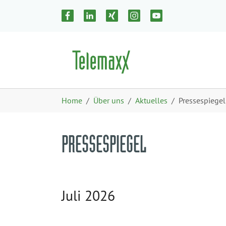
Zum Hauptinhalt springen
Skip to page footer
Sie sind hier:
Home
Über uns
Aktuelles
Pressespiegel
PRESSESPIEGEL
Juli 2026