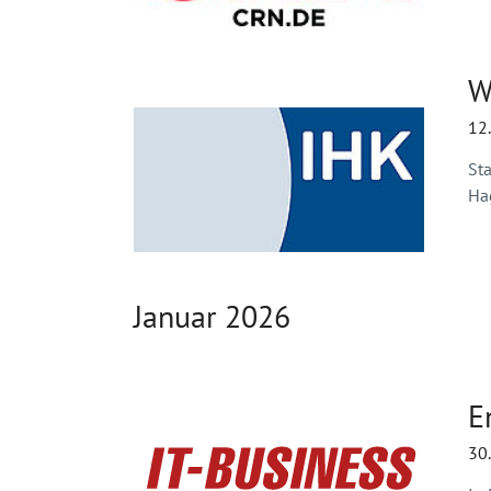
W
12
St
Hag
Januar 2026
E
30