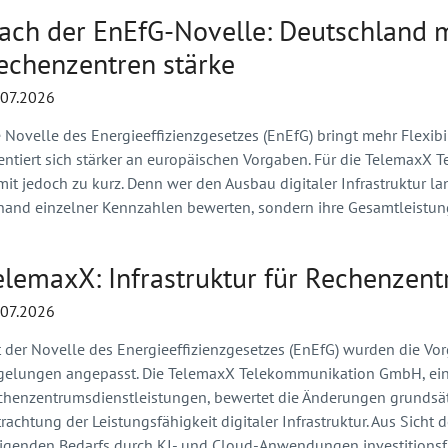
ach der EnEfG-Novelle: Deutschland mu
echenzentren stärke
.07.2026
 Novelle des Energieeffizienzgesetzes (EnEfG) bringt mehr Flexibi
ientiert sich stärker an europäischen Vorgaben. Für die TelemaxX
it jedoch zu kurz. Denn wer den Ausbau digitaler Infrastruktur lan
hand einzelner Kennzahlen bewerten, sondern ihre Gesamtleistu
elemaxX: Infrastruktur für Rechenzent
.07.2026
t der Novelle des Energieeffizienzgesetzes (EnEfG) wurden die Vo
gelungen angepasst. Die TelemaxX Telekommunikation GmbH, ein S
chenzentrumsdienstleistungen, bewertet die Änderungen grundsätz
rachtung der Leistungsfähigkeit digitaler Infrastruktur. Aus Sich
eigenden Bedarfs durch KI- und Cloud-Anwendungen investition