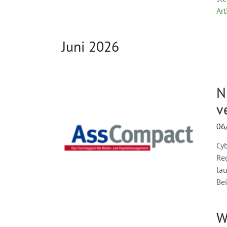
Art
Juni 2026
N
v
06
Cy
Re
la
Bei
W