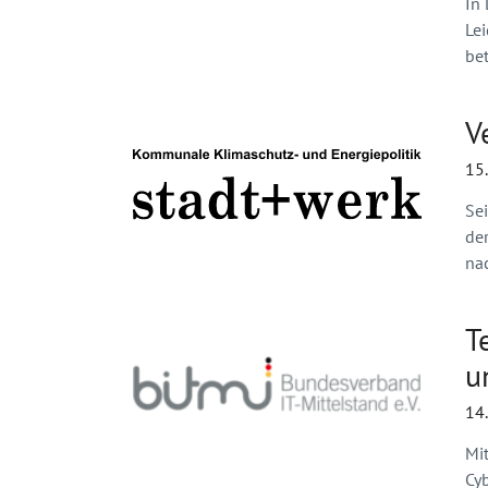
In 
Le
bet
V
15
Se
de
na
T
u
14
Mi
Cy