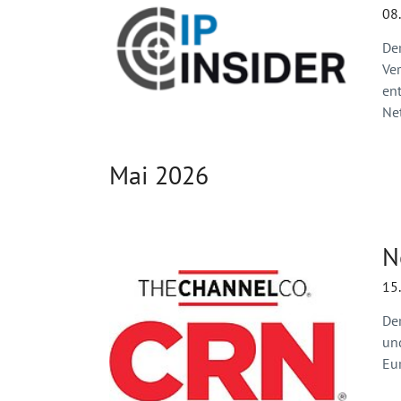
08
De
Ver
en
Ne
Mai 2026
N
15
De
un
Eur