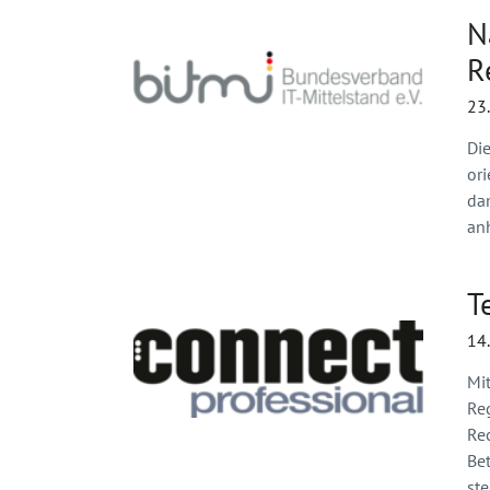
N
R
23
Die
or
dam
an
T
14
Mi
Re
Re
Bet
st