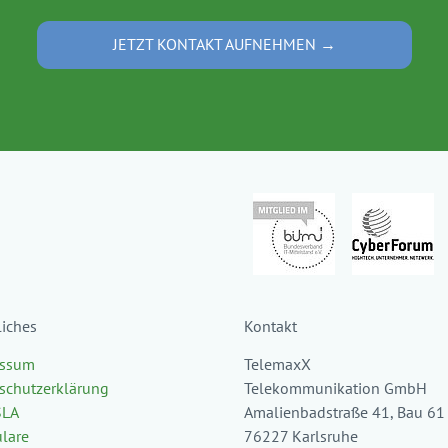
JETZT KONTAKT AUFNEHMEN →
liches
Kontakt
essum
TelemaxX
schutzerklärung
Telekommunikation GmbH
SLA
Amalienbadstraße 41, Bau 61
lare
76227 Karlsruhe