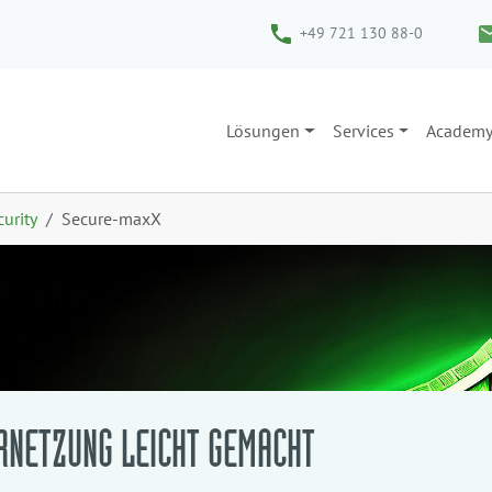
+49 721 130 88-0
Lösungen
Services
Academ
curity
Secure-maxX
RNETZUNG LEICHT GEMACHT