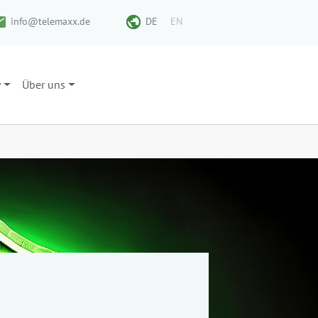
info@telemaxx.de
DE
EN
y
Über uns