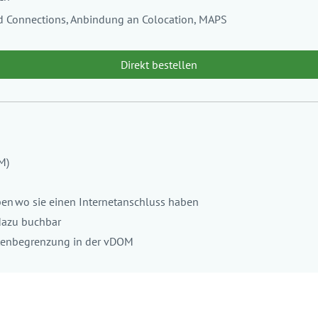
ud Connections, Anbindung an Colocation, MAPS
Direkt bestellen
OM)
ben
wo sie einen Internetanschluss haben
 dazu buchbar
itenbegrenzung in der vDOM