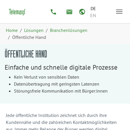
Zum Hauptinhalt springen
Skip to page footer
DE
EN
Sie sind hier:
Home
Lösungen
Branchenlösungen
Öffentliche Hand
ÖFFENTLICHE HAND
Einfache und schnelle digitale Prozesse
Kein Verlust von sensiblen Daten
Datenübertragung mit geringsten Latenzen
Störungsfreie Kommunikation mit Bürger:innen
Jede öffentliche Institution zeichnet sich durch ihre
Kundennähe und die zahlreichen Kontaktmöglichkeiten
aus. Immer mehr Belange der Bürger werden digital