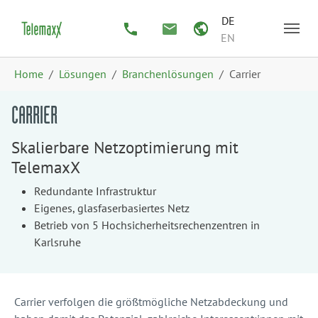
Zum Hauptinhalt springen
Skip to page footer
DE
EN
Sie sind hier:
Home
Lösungen
Branchenlösungen
Carrier
CARRIER
Skalierbare Netzoptimierung mit
TelemaxX
Redundante Infrastruktur
Eigenes, glasfaserbasiertes Netz
Betrieb von 5 Hochsicherheitsrechenzentren in
Karlsruhe
Carrier verfolgen die größtmögliche Netzabdeckung und