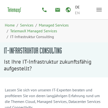
Zum Hauptinhalt springen
Skip to page footer
DE
EN
Sie sind hier:
Home
Services
Managed Services
TelemaxX Managed Services
IT-Infrastruktur Consulting
IT-INFRASTRUKTUR CONSULTING
Ist Ihre IT-Infrastruktur zukunftsfähig
aufgestellt?
Lassen Sie sich von unseren IT-Experten beraten und
profitieren Sie von deren langjährigen Erfahrung rund um
die Themen Cloud, Managed Services, Datacenter Services
und Connectivity.