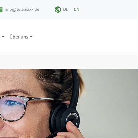
info@telemaxx.de
DE
EN
y
Über uns