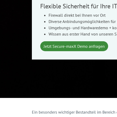
Flexible Sicherheit für Ihre I
Firewall direkt bei Ihnen vor Ort
Diverse Anbindungsmöglichkeiten für 
Umgebungs- und Hardwaredemo + kost
Wissen aus erster Hand von unseren S
Jetzt Secure-maxX Demo anfragen
Ein besonders wichtiger Bestandteil im Bereich d