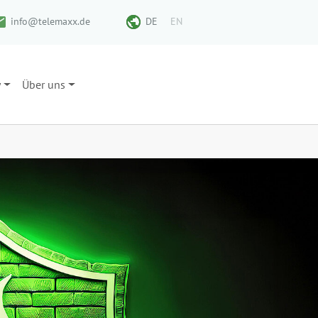
info@telemaxx.de
DE
EN
y
Über uns