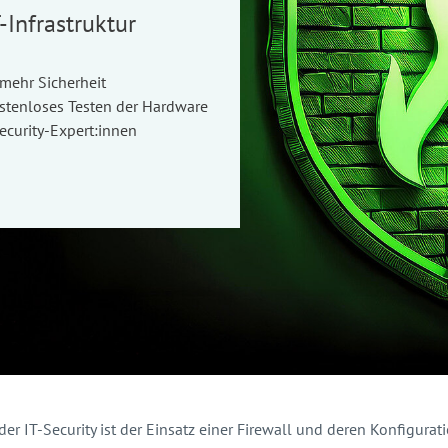
T-Infrastruktur
mehr Sicherheit
enloses Testen der Hardware
ecurity-Expert:innen
er IT-Security ist der Einsatz einer Firewall und deren Konfigurat