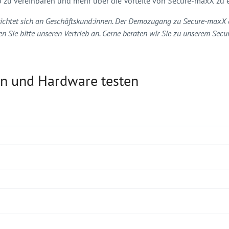
 zu vereinbaren und mehr über die Vorteile von Secure-maxX zu e
htet sich an Geschäftskund:innen. Der Demozugang zu Secure-maxX erf
n Sie bitte unseren Vertrieb an. Gerne beraten wir Sie zu unserem Sec
n und Hardware testen