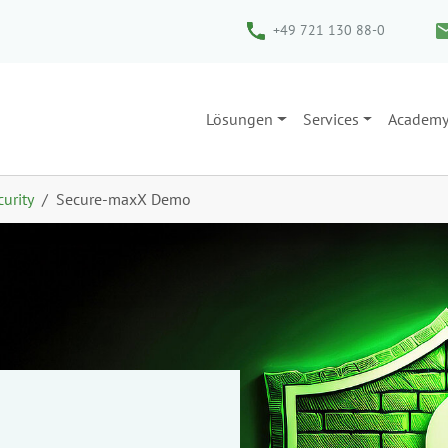
+49 721 130 88-0
Lösungen
Services
Academ
curity
Secure-maxX Demo