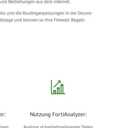
f und Bedrohungen aus dem Internet.
rks und die Routinganpassungen in der Secure-
eitslage und können so Ihre Firewall-Regeln
r:
Nutzung FortiAnalyzer:
inet-
Analyse sicherheitsrelevanter Daten