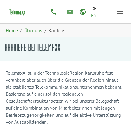
Zum Hauptinhalt springen
Skip to page footer
DE
EN
Sie sind hier:
Home
Über uns
Karriere
KARRIERE BEI TELEMAXX
TelemaxX ist in der TechnologieRegion Karlsruhe fest
verankert, aber auch über die Grenzen der Region hinaus
als etabliertes Telekommunikationsunternehmen bekannt.
Basierend auf einer soliden regionalen
Gesellschafterstruktur setzen wir bei unserer Belegschaft
auf eine Kombination von MitarbeiterInnen mit langen
Betriebszugehörigkeiten und auf die aktive Unterstützung
von Auszubildenden.