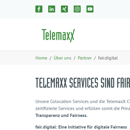
Zum Hauptinhalt springen
Skip to page footer
Sie sind hier:
Home
Über uns
Partner
fair.digital
TELEMAXX SERVICES SIND FAIR
Unsere Colocation Services und die TelemaxX Clo
zertifizierte Services und erfüllen somit die Pri
Transparenz und Fairness.
fair.digital: Eine Initiative für digitale Fairness