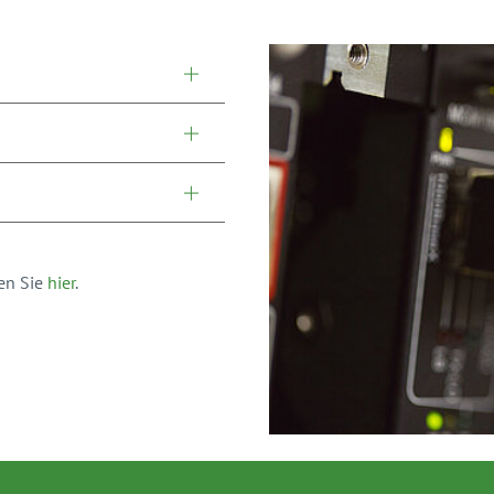
men Sie
hier
.