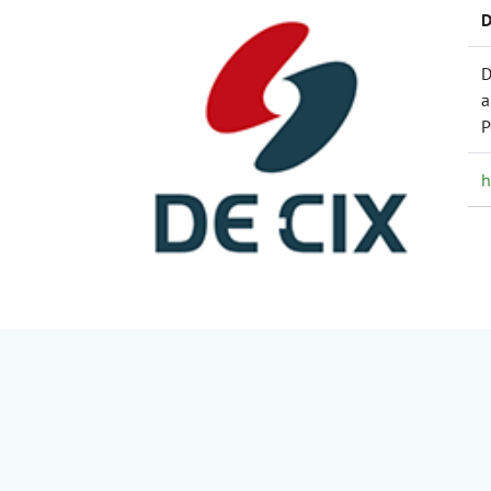
D
D
a
P
h