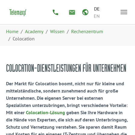
Zum Hauptinhalt springen
Skip to page footer
DE
EN
Sie sind hier:
Home
Academy
Wissen
Rechenzentrum
Colocation
COLOCATION-DIENSTLEISTUNGEN FÜR UNTERNEHMEN
Der Markt für Colocation boomt, nicht nur für kleine und
mittelständische, sondern zunehmend auch für große
Unternehmen. Die eigenen Server bei externen
Spezialisten unterzubringen, bringt verschiedene Vorteile:
Mit einer
Colocation-Lösung
geben Sie Ihre Hardware in
die Hände von Experten, die sich auf deren Unterbringung,
Schutz und Vernetzung verstehen. Sie sparen damit Raum
und Kosten für ein eigenes IT-Zentrum und übergeben die