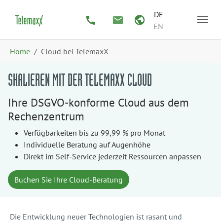
Zum Hauptinhalt springen
Skip to page footer
DE
EN
Sie sind hier:
Home
Cloud bei TelemaxX
SKALIEREN MIT DER TELEMAXX CLOUD
Ihre DSGVO-konforme Cloud aus dem
Rechenzentrum
Verfügbarkeiten bis zu 99,99 % pro Monat
Individuelle Beratung auf Augenhöhe
Direkt im Self-Service jederzeit Ressourcen anpassen
Buchen Sie Ihre Cloud-Beratung
Die Entwicklung neuer Technologien ist rasant und