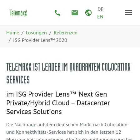
Zum Hauptinhalt springen
Skip to page footer
DE
EN
Sie sind hier:
Home
Lösungen
Referenzen
ISG Provider Lens™ 2020
TELEMAXX IST LEADER IM QUADRANTEN COLOCATION
SERVICES
im ISG Provider Lens™ 'Next Gen
Private/Hybrid Cloud – Datacenter
Services Solutions
Die Nachfrage auf dem deutschen Markt nach Colocation-
und Konnektivitäts-Services hat sich in den letzten 12
Monaten bei Unternehmen aller Größenordnungen und bei