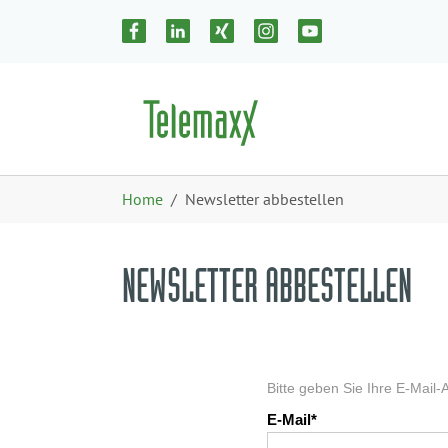
Zum Hauptinhalt springen
Skip to page footer
Sie sind hier:
Home
Newsletter abbestellen
NEWSLETTER ABBESTELLEN
Bitte geben Sie Ihre E-Mail
E-Mail