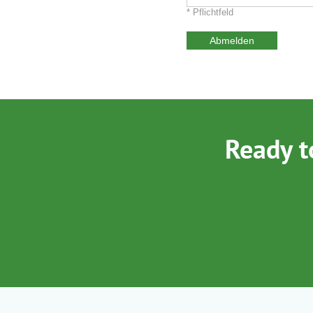
* Pflichtfeld
Abmelden
Ready t