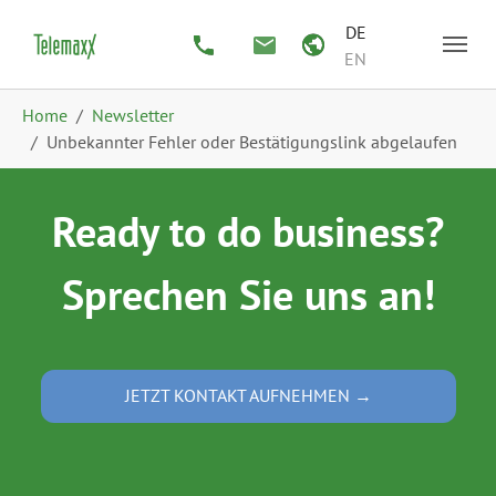
Zum Hauptinhalt springen
Skip to page footer
DE
EN
Sie sind hier:
Home
Newsletter
Unbekannter Fehler oder Bestätigungslink abgelaufen
Ready to do business?
Sprechen Sie uns an!
JETZT KONTAKT AUFNEHMEN →