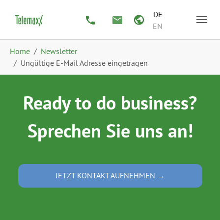
Zum Hauptinhalt springen
Skip to page footer
DE
EN
Sie sind hier:
Home
Newsletter
Ungültige E-Mail Adresse eingetragen
Ready to do business?
Sprechen Sie uns an!
JETZT KONTAKT AUFNEHMEN →