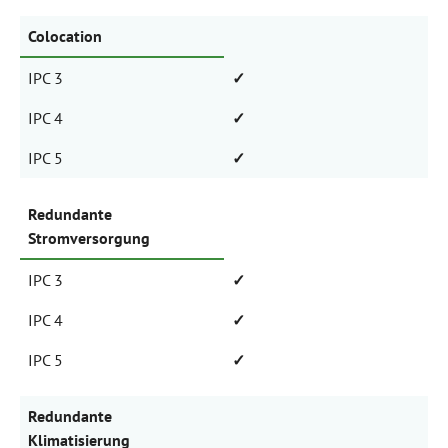
Colocation
IPC 3
✓
IPC 4
✓
IPC 5
✓
Redundante
Stromversorgung
IPC 3
✓
IPC 4
✓
IPC 5
✓
Redundante
Klimatisierung