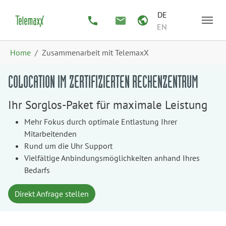
Zum Hauptinhalt springen
Skip to page footer
DE
EN
Sie sind hier:
Home
Zusammenarbeit mit TelemaxX
COLOCATION IM ZERTIFIZIERTEN RECHENZENTRUM
Ihr Sorglos-Paket für maximale Leistung
Mehr Fokus durch optimale Entlastung Ihrer
Mitarbeitenden
Rund um die Uhr Support
Vielfältige Anbindungsmöglichkeiten anhand Ihres
Bedarfs
Direkt Anfrage stellen