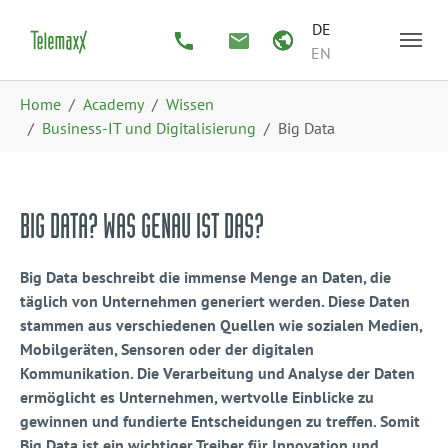
Zum Hauptinhalt springen
Skip to page footer
DE
EN
Sie sind hier:
Home
Academy
Wissen
Business-IT und Digitalisierung
Big Data
BIG DATA? WAS GENAU IST DAS?
Big Data beschreibt die immense Menge an Daten, die
täglich von Unternehmen generiert werden. Diese Daten
stammen aus verschiedenen Quellen wie sozialen Medien,
Mobilgeräten, Sensoren oder der digitalen
Kommunikation. Die Verarbeitung und Analyse der Daten
ermöglicht es Unternehmen, wertvolle Einblicke zu
gewinnen und fundierte Entscheidungen zu treffen. Somit
Big Data ist ein wichtiger Treiber für Innovation und