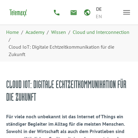
Zum Hauptinhalt springen
Skip to page footer
DE
EN
Sie sind hier:
Home
Academy
Wissen
Cloud und Interconnection
Cloud IoT: Digitale Echtzeitkommunikation für die
Zukunft
CLOUD IOT: DIGITALE ECHTZEITKOMMUNIKATION FÜR
DIE ZUKUNFT
Für viele noch unbekannt ist das Internet of Things ein
ständiger Begleiter im Alltag für die meisten Menschen.
Sowohl in der Wirtschaft als auch dem Privatleben sind