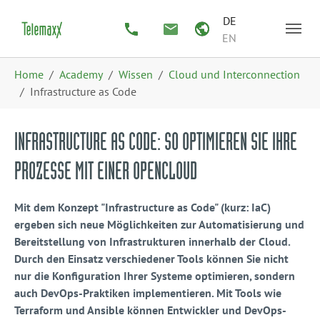
Zum Hauptinhalt springen
Skip to page footer
DE
EN
Sie sind hier:
Home
Academy
Wissen
Cloud und Interconnection
Infrastructure as Code
INFRASTRUCTURE AS CODE: SO OPTIMIEREN SIE IHRE
PROZESSE MIT EINER OPENCLOUD
Mit dem Konzept "Infrastructure as Code" (kurz: IaC)
ergeben sich neue Möglichkeiten zur Automatisierung und
Bereitstellung von Infrastrukturen innerhalb der Cloud.
Durch den Einsatz verschiedener Tools können Sie nicht
nur die Konfiguration Ihrer Systeme optimieren, sondern
auch DevOps-Praktiken implementieren. Mit Tools wie
Terraform und Ansible können Entwickler und DevOps-