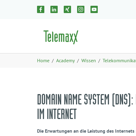
Zum Hauptinhalt springen
Skip to page footer
Sie sind hier:
Home
Academy
Wissen
Telekommunika
DOMAIN NAME SYSTEM (DNS):
IM INTERNET
Die Erwartungen an die Leistung des Internets