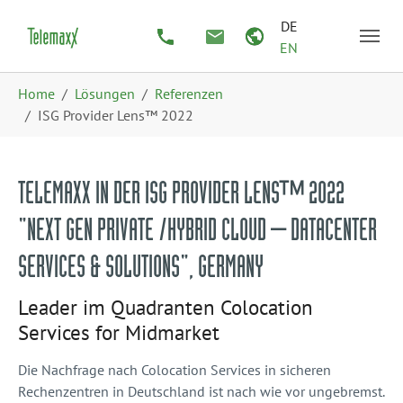
Zum Hauptinhalt springen
Skip to page footer
DE
EN
Sie sind hier:
Home
Lösungen
Referenzen
ISG Provider Lens™ 2022
TELEMAXX IN DER ISG PROVIDER LENS™ 2022
"NEXT GEN PRIVATE /HYBRID CLOUD – DATACENTER
SERVICES & SOLUTIONS", GERMANY
Leader im Quadranten Colocation
Services for Midmarket
Die Nachfrage nach Colocation Services in sicheren
Rechenzentren in Deutschland ist nach wie vor ungebremst.