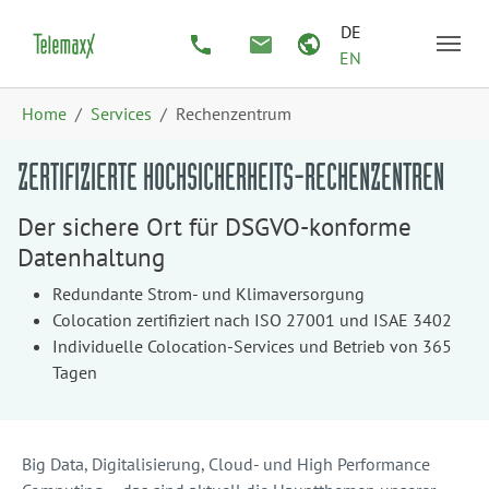
Zum Hauptinhalt springen
Skip to page footer
DE
EN
Sie sind hier:
Home
Services
Rechenzentrum
ZERTIFIZIERTE HOCHSICHERHEITS-RECHENZENTREN
Der sichere Ort für DSGVO-konforme
Datenhaltung
Redundante Strom- und Klimaversorgung
Colocation zertifiziert nach ISO 27001 und ISAE 3402
Individuelle Colocation-Services und Betrieb von 365
Tagen
Big Data, Digitalisierung, Cloud- und High Performance