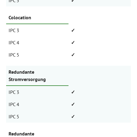
IPC 5
✓
Colocation
IPC 3
✓
IPC 4
✓
IPC 5
✓
Redundante
Stromversorgung
IPC 3
✓
IPC 4
✓
IPC 5
✓
Redundante