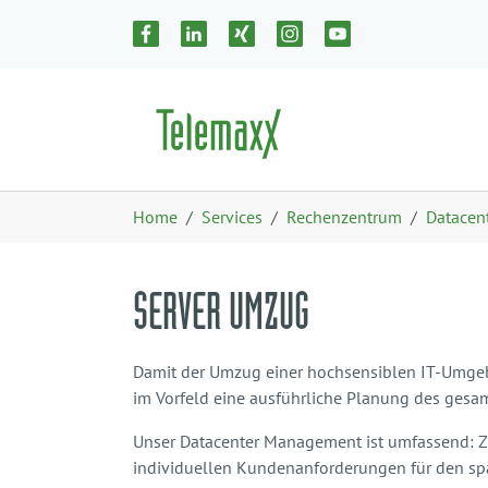
Zum Hauptinhalt springen
Skip to page footer
Sie sind hier:
Home
Services
Rechenzentrum
Datacen
SERVER UMZUG
Damit der Umzug einer hochsensiblen IT-Umgebu
im Vorfeld eine ausführliche Planung des gesa
Unser Datacenter Management ist umfassend: Z
individuellen Kundenanforderungen für den spä