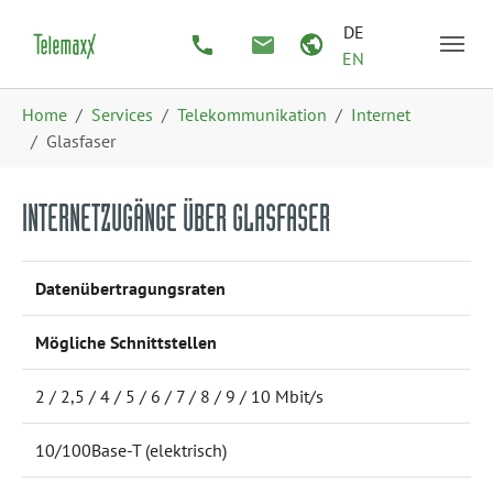
Zum Hauptinhalt springen
Skip to page footer
DE
EN
Sie sind hier:
Home
Services
Telekommunikation
Internet
Glasfaser
INTERNETZUGÄNGE ÜBER GLASFASER
Datenübertragungsraten
Mögliche Schnittstellen
2 / 2,5 / 4 / 5 / 6 / 7 / 8 / 9 / 10 Mbit/s
10/100Base-T (elektrisch)