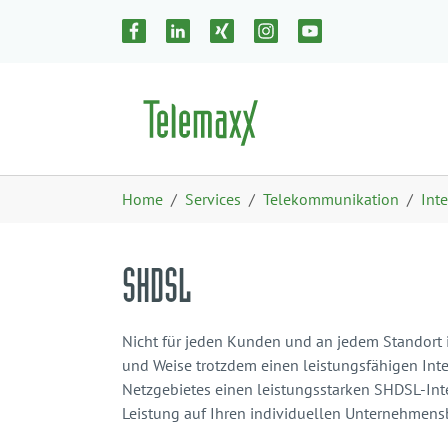
Zum Hauptinhalt springen
Skip to page footer
Sie sind hier:
Home
Services
Telekommunikation
Inte
SHDSL
Nicht für jeden Kunden und an jedem Standort i
und Weise trotzdem einen leistungsfähigen Int
Netzgebietes einen leistungsstarken SHDSL-Inte
Leistung auf Ihren individuellen Unternehmens