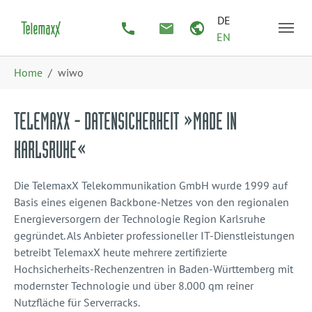
Zum Hauptinhalt springen
Skip to page footer
DE
EN
Sie sind hier:
Home
wiwo
TELEMAXX - DATENSICHERHEIT »MADE IN
KARLSRUHE«
Die TelemaxX Telekommunikation GmbH wurde 1999 auf
Basis eines eigenen Backbone-Netzes von den regionalen
Energieversorgern der Technologie Region Karlsruhe
gegründet. Als Anbieter professioneller IT-Dienstleistungen
betreibt TelemaxX heute mehrere zertifizierte
Hochsicherheits-Rechenzentren in Baden-Württemberg mit
modernster Technologie und über 8.000 qm reiner
Nutzfläche für Serverracks.