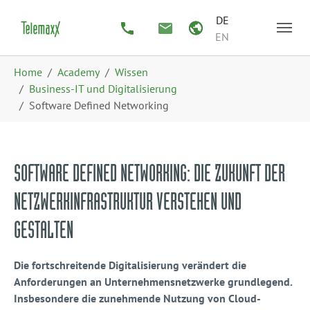
Zum Hauptinhalt springen
Skip to page footer
DE
EN
Sie sind hier:
Home
Academy
Wissen
Business-IT und Digitalisierung
Software Defined Networking
SOFTWARE DEFINED NETWORKING: DIE ZUKUNFT DER
NETZWERKINFRASTRUKTUR VERSTEHEN UND
GESTALTEN
Die fortschreitende Digitalisierung verändert die
Anforderungen an Unternehmensnetzwerke grundlegend.
Insbesondere die zunehmende Nutzung von Cloud-