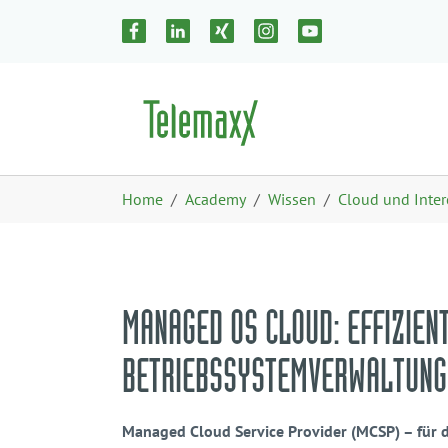
Zum Hauptinhalt springen
Skip to page footer
Sie sind hier:
Home
Academy
Wissen
Cloud und Inte
MANAGED OS CLOUD: EFFIZIEN
BETRIEBSSYSTEMVERWALTUNG 
Managed Cloud Service Provider (MCSP) – für 