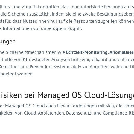
täts- und Zugriffskontrollen, dass nur autorisierte Personen au
die Sicherheit zusätzlich, indem sie eine zweite Bestätigungseben
dafür, dass Nutzer:innen nur auf die Ressourcen zugreifen können, d
le Informationen vor unbefugtem Zugriff.
ohungen
rne Sicherheitsmechanismen wie
Echtzeit-Monitoring, Anomaliee
 mithilfe von KI-gestützten Analysen frühzeitig erkannt und en
n-Detection- und Prevention-Systeme aktiv vor Angriffen, währen
hmgelegt werden.
Risiken bei Managed OS Cloud-Lösun
 einer Managed OS Cloud auch Herausforderungen mit sich, die U
igkeiten von Cloud-Anbietenden, Datenschutz- und Compliance-Ri