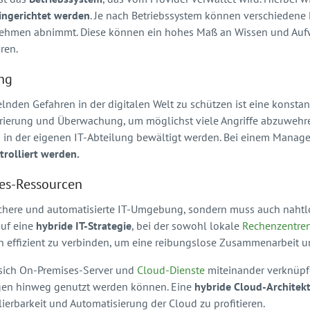
ingerichtet werden
. Je nach Betriebssystem können verschiedene
ehmen abnimmt. Diese können ein hohes Maß an Wissen und Auf
ren.
ng
elnden Gefahren in der digitalen Welt zu schützen ist eine konstan
turierung und Überwachung, um möglichst viele Angriffe abzuwehr
en in der eigenen IT-Abteilung bewältigt werden. Bei einem Man
trolliert werden.
ses-Ressourcen
sichere und automatisierte IT-Umgebung, sondern muss auch naht
auf eine
hybride IT-Strategie
, bei der sowohl lokale
Rechenzentre
n effizient zu verbinden, um eine reibungslose Zusammenarbeit un
sich On-Premises-Server und
Cloud-Dienste
miteinander verknüp
en hinweg genutzt werden können. Eine
hybride Cloud-Architek
lierbarkeit und Automatisierung der Cloud zu profitieren.