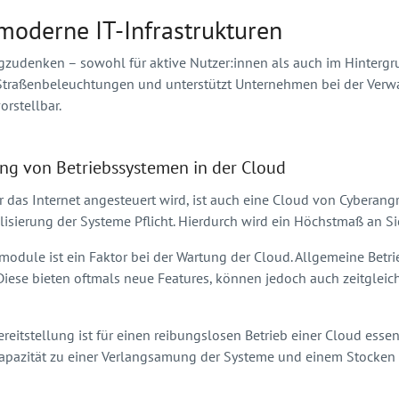
moderne IT-Infrastrukturen
gzudenken – sowohl für aktive Nutzer:innen als auch im Hintergr
 Straßenbeleuchtungen und unterstützt Unternehmen bei der Verwa
rstellbar.
ng von Betriebssystemen in der Cloud
er das Internet angesteuert wird, ist auch eine Cloud von Cyberang
alisierung der Systeme Pflicht. Hierdurch wird ein Höchstmaß an S
smodule ist ein Faktor bei der Wartung der Cloud. Allgemeine Bet
. Diese bieten oftmals neue Features, können jedoch auch zeitgl
eitstellung ist für einen reibungslosen Betrieb einer Cloud esse
apazität zu einer Verlangsamung der Systeme und einem Stocken 