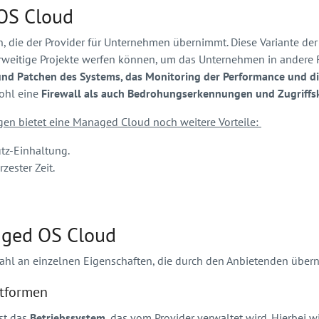
 OS Cloud
 die der Provider für Unternehmen übernimmt. Diese Variante de
erweitige Projekte werfen können, um das Unternehmen in andere 
nd Patchen des Systems, das Monitoring der Performance und di
wohl eine
Firewall als auch Bedrohungserkennungen und Zugriffs
gen bietet eine Managed Cloud noch weitere Vorteile:
tz-Einhaltung.
zester Zeit.
aged OS Cloud
zahl an einzelnen Eigenschaften, die durch den Anbietenden üb
ttformen
st das
Betriebssystem
, das vom Provider verwaltet wird. Hierbei w